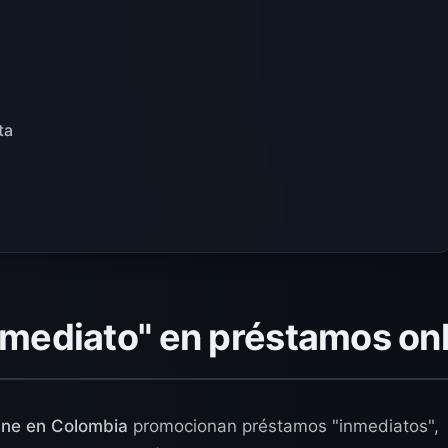
ta
inmediato" en préstamos on
line en Colombia
promocionan préstamos "inmediatos",